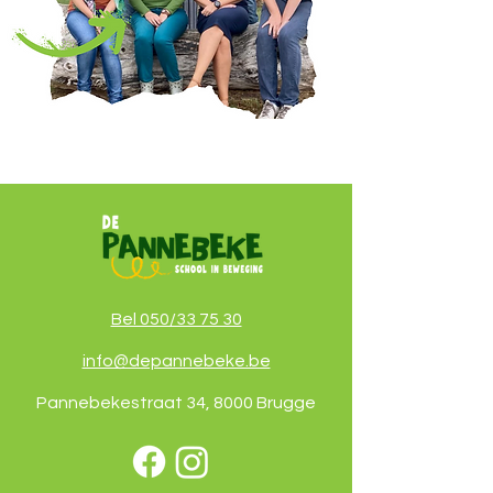
Bel 050/33 75 30
info@depannebeke.be
Pannebekestraat 34, 8000 Brugge