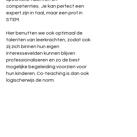
competenties. Je kan perfect een
expert zijn in taal, maar een prof in
STEM.
Hier benutten we ook optimaal de
talenten van leerkrachten, zodat ook
zij zich binnen hun eigen
interessevelden kunnen blijven
professionaliseren en zo de best
mogelijke begeleiding voorzien voor
hun kinderen. Co-teaching is dan ook
logischerwijs de norm.
Daarnaast worden kinderen ook
klaargestoomd in de digitale wereld
van morgen. Elk kind beschikt over
een eigen laptop. Dit biedt de
leerkracht een enorme waaier aan
extra toepassingen die het mogelijk
maken om via artificiële intelligentie